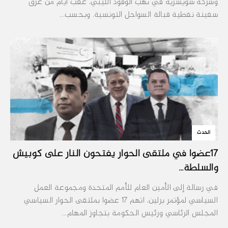
وشركة سويسرية في نهب الوقود الليبي، عقب أيام من غرق
سفينة نفطية قبالة السواحل التونسية. وبحسب...
الحدث
17عضوا في ملتقى الحوار يفتحون النار على كوبيش
والسلطة...
في رسالة إلى الأمين العام للأمم المتحدة ومجموعة العمل
السياسي لمؤتمر برلين، اتهم 17 عضوا بملتقى الحوار السياسي
المجلس الرئاسي ورئيس الحكومة بتجاوز المهام...