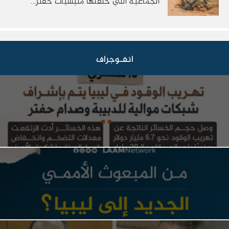
الجماعية التي خلفتها مليشيات حفتر...
انفـوجراف
ذا سنتري: تهريب الوقود في ليبيا يتم بإشراف شبكات
موالية للدبيبة وصدام حفتر
من المبعوث الأممي الجديد إلى ليبيا؟