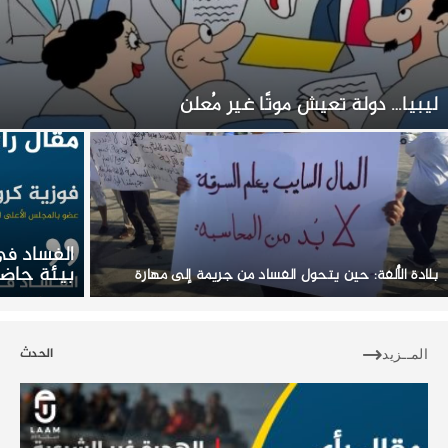
ليبيا… دولة تعيش موتًا غير مُعلن
الفساد في
بيئة حاضن
بلادة الأُلفة: حين يتحول الفساد من جريمة إلى مهارة
الحدث
المــزيد