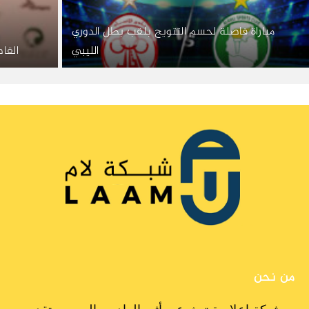
مباراة فاصلة لحسم التتويج بلقب بطل الدوري
الليبي
القا
من نحن
شبكة إعلامية تبث عبر أثير الراديو والويب، وتقدم