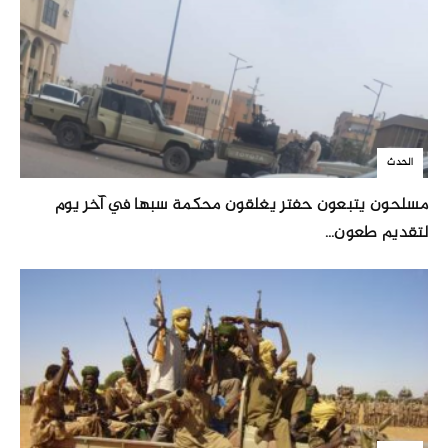
الحدث
مسلحون يتبعون حفتر يغلقون محكمة سبها في آخر يوم
لتقديم طعون...