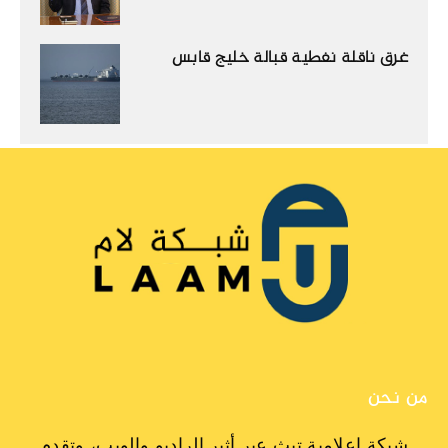
غرق ناقلة نفطية قبالة خليج قابس
من نحن
شبكة إعلامية تبث عبر أثير الراديو والويب، وتقدم