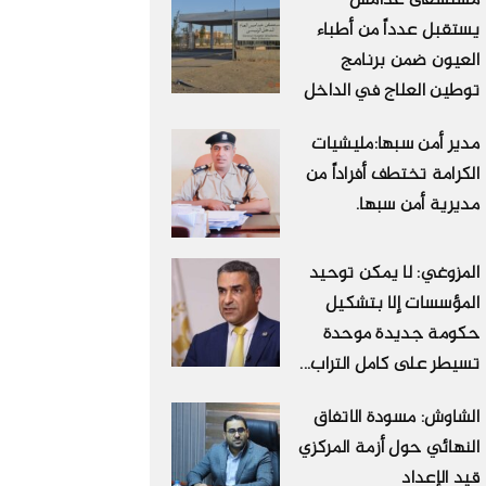
مستشفى غدامس
يستقبل عدداً من أطباء
العيون ضمن برنامج
توطين العلاج في الداخل
مدير أمن سبها:مليشيات
الكرامة تختطف أفراداً من
مديرية أمن سبها.
المزوغي: لا يمكن توحيد
المؤسسات إلا بتشكيل
حكومة جديدة موحدة
تسيطر على كامل التراب...
الشاوش: مسودة الاتفاق
النهائي حول أزمة المركزي
قيد الإعداد