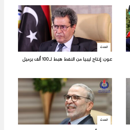
الحدث
عون: إنتاج ليبيا من النفط هبط لـ100 ألف برميل
الحدث