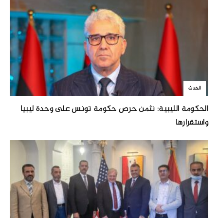
الحدث
الحكومة الليبية: نثمن حرص حكومة تونس على وحدة ليبيا
واستقرارها