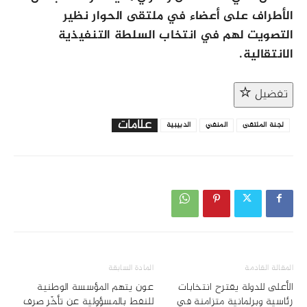
الأطراف على أعضاء في ملتقى الحوار نظير
التصويت لهم في انتخاب السلطة التنفيذية
الانتقالية.
تفضيل
علامات
لجنة الملتقى
المنفي
الدبيبية
المقالة القادمة
المادة السابقة
الأعلى للدولة يقترح انتخابات
عون يتهم المؤسسة الوطنية
رئاسية وبرلمانية متزامنة في
للنفط بالمسؤولية عن تأخّر صرف