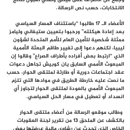
وجمع كل الأطراف على ميثاق وطني لقبول نتائج
الانتخابات، حسب نص الرسالة.
الأعضاء الـ 17 طالبوا “باستئناف المسار السياسي
بعد إعادة هيكلته” ورحبوا بتعيين ستيفاني وليامز
ممثلة شخصية للأمين العام للأمم المتحدة لشؤون
ليبيا، لكنهم دعوا إلى تغيير طاقم البعثة الأممية
الذي “ارتبط بعض أفراده بأطراف الصراع” وقالوا إن
المبعوث الأممي السابق يان كوبيش تجاهل دعوات
عقد اجتماعات دورية أو طارئة لملتقى الحوار، حسب
ما نصت عليه خارطة الطريق في موادها التي تلزم
المبعوث الأممي بالعودة لملتقى الحوار لتجاوز أي
انسداد أو تعطيل في مسار الحل السياسي.
وطالب موقعو الرسالة من أعضاء ملتقى الحوار
بالكشف عن الملحق 13 من تقرير لجنة العقوبات
الخاص الذي تحدث عن رشاوي مالية عرضتها بعض