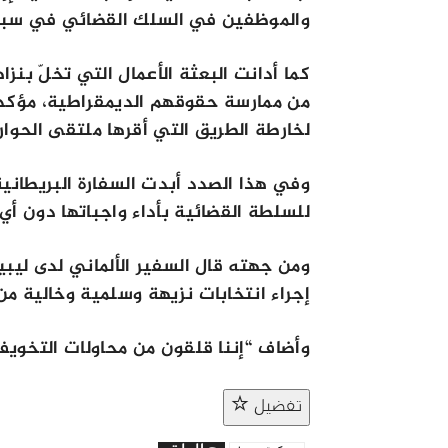
والموظفين في السلك القضائي في سبه
كما أدانت البعثة الأعمال التي تخلّ بنزا
من ممارسة حقوقهم الديمقراطية، مؤكدةً ا
لخارطة الطريق التي أقرها ملتقى الحوار
وفي هذا الصدد أبدت السفارة البريطاني
للسلطة القضائية بأداء واجباتها دون أي
ومن جهته قال السفير الألماني لدى ليب
إجراء انتخابات نزيهة وسلمية وخالية من
وأضاف “إننا قلقون من محاولات التخويف
تفضيل