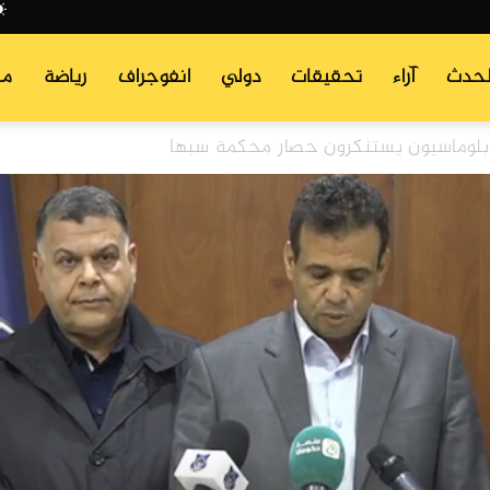
لحدث
آراء
تحقيقات
دولي
انفوجراف
رياضة
من
لوماسيون يستنكرون حصار محكمة سبها