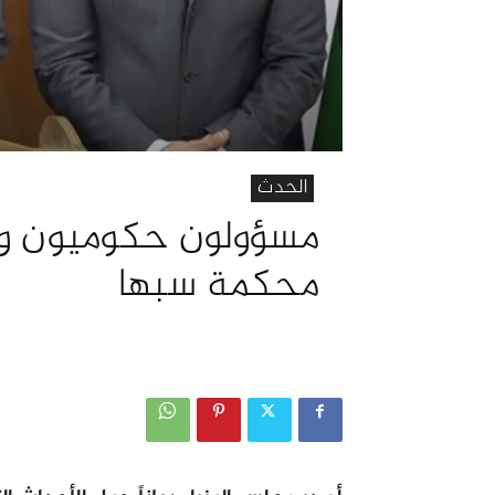
الحدث
مسؤولون حكوميون ود
محكمة سبها