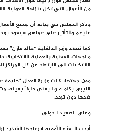
أصدر مجلس الوزراء بياناً حول الأحداث
من الأعمال التي تخل بنزاهة العملية الان
وذكر المجلس في بيانه أن جميع الأعمال
عليهم والتأثير على عملهم سيعود بمدين
كما تعهد وزير الداخلية “خالد مازن” بحم
والجهات المعنية بالعملية الانتخابية، د
الانتخابات إلى الابتعاد عن كل المراكز 
ومن جهتها، قالت وزيرة العدل “حليمة ع
الليبي بكامله ولا يعني طرفاً بعينه، م
ضدها دون تردد.
وعلى الصعيد الدولي
أبدت البعثة الأممية انزعاجها الشديد إزا