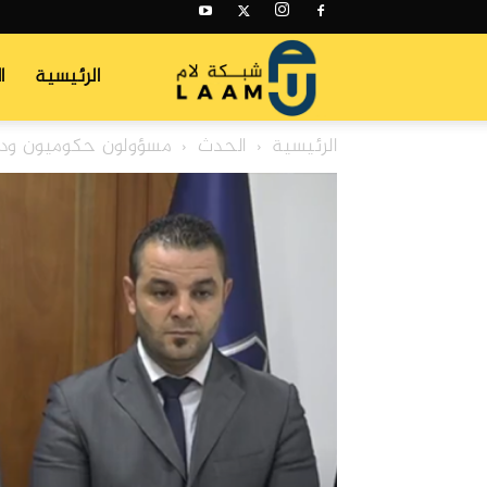
شبكة
الرئيسية
ا
الرئيسية
الحدث
مسؤولون حكوميون ودب
لام