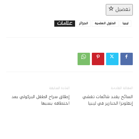
تفضيل
علامات
ليبيا
الحلول السلمية
الجزائر
المقالة القادمة
المادة السابقة
السائح يفند شائعات تفشي
إطلاق سراح الطفل البركولي بعد
إنفلونزا الخنازير في ليبيا
اختطافه بسبها