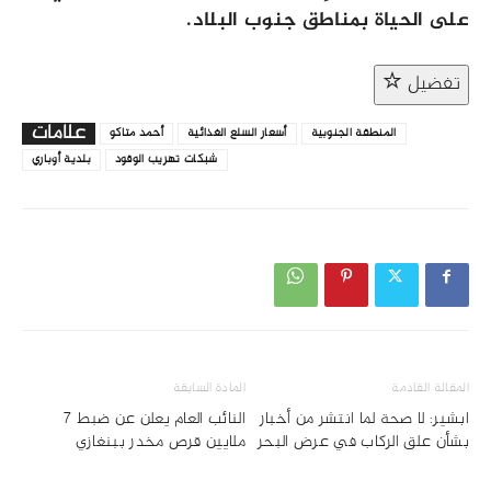
على الحياة بمناطق جنوب البلاد.
تفضيل
علامات
المنطقة الجنوبية
أسعار السلع الغذائية
أحمد متاكو
شبكات تهريب الوقود
بلدية أوباري
المقالة القادمة
المادة السابقة
ابشير: لا صحة لما انتشر من أخبار
النائب العام يعلن عن ضبط 7
بشأن علق الركاب في عرض البحر
ملايين قرص مخدر ببنغازي