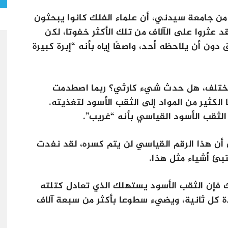
من جامعة سيدني، أن علماء الفلك كانوا يبحثون
 هذه لأكثر من 50 عاما، وقد عثروا على الآلاف من تلك الأكثر خفوتا، لكن
ن أن يلاحظه أحد، واصفًا إياه بأنه “إبرة كبيرة
 مختلف، هل حدث شيء كارثي؟ ربما اصطدمت
الكثير من المواد إلى الثقب الأسود لتغذيته.
لثقب الأسود القياسي بأنه “غريب”.
أن هذا الرقم القياسي لن يتم كسره، لقد نفدت
ئ أشياء مثل هذا.
لك فإن الثقب الأسود يستهلك الذي تعادل كتلته
دة كل ثانية، ويضيء سطوعا بأكثر من سبعة آلاف