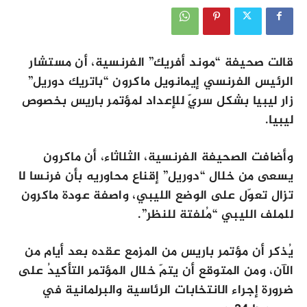
قالت صحيفة “موند أفريك” الفرنسية، أن مستشار
الرئيس الفرنسي إيمانويل ماكرون “باتريك دوريل”
زار ليبيا بشكل سريٍّ للإعداد لمؤتمر باريس بخصوص
ليبيا.
وأضافت الصحيفة الفرنسية، الثلاثاء، أن ماكرون
يسعى من خلال “دوريل” إقناع محاوريه بأن فرنسا لا
تزال تعوّل على الوضع الليبي، واصفة عودة ماكرون
للملف الليبي “مُلفتة للنظر”.
يُذكر أن مؤتمر باريس من المزمع عقده بعد أيام من
الآن، ومن المتوقع أن يتمّ خلال المؤتمر التأكيدُ على
ضرورة إجراء الانتخابات الرئاسية والبرلمانية في