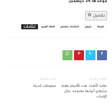
موعدها 24 ديسمبر.
تفضيل
علامات
فرنسا
باريس
انتخابات ديسمبر
الملف الليبي
المقالة القادمة
المادة السابقة
نقابة الأطباء: هذه الأقسام فقط
ضغوطات الحياة
ستُبقي أبوابها مفتوحة خلال
الإضراب