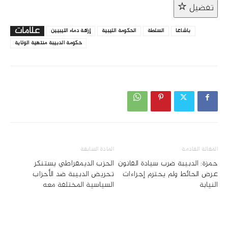
تفضيل
علامات
باشاغا
السلطة
الحكومة الليبية
إراقة دماء الليبيين
حكومة الدبيبة منتهية الولاية
المقالة القادمة
المادة السابقة
حمزة: الدبيبة ضرب سيادة القانون
الحزب الديمقراطي يستنكر
عرض الحائط ولم يحترم إجراءات
تحريض الدبيبة ضد الأحزاب
النيابة
السياسية المختلفة معه