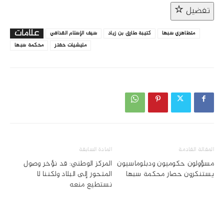
تفضيل
علامات
متظاهري سبها
كتيبة طارق بن زياد
سيف الإسلام القذافي
مليشيات حفتر
محكمة سبها
المقالة القادمة
المادة السابقة
مسؤولون حكوميون ودبلوماسيون
المركز الوطني: قد نؤخر وصول
يستنكرون حصار محكمة سبها
المتحور إلى البلاد ولكننا لا
نستطيع منعه