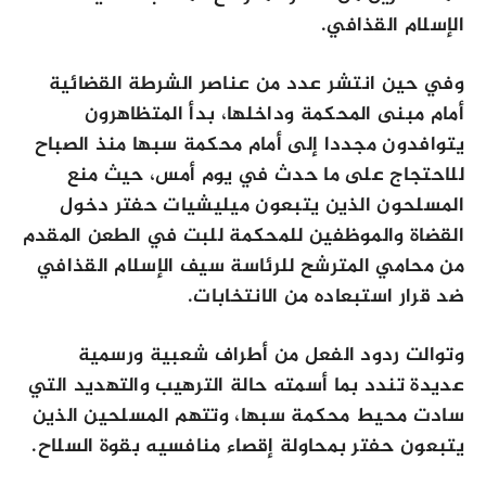
الإسلام القذافي.
وفي حين انتشر عدد من عناصر الشرطة القضائية
أمام مبنى المحكمة وداخلها، بدأ المتظاهرون
يتوافدون مجددا إلى أمام محكمة سبها منذ الصباح
للاحتجاج على ما حدث في يوم أمس، حيث منع
المسلحون الذين يتبعون ميليشيات حفتر دخول
القضاة والموظفين للمحكمة للبت في الطعن المقدم
من محامي المترشح للرئاسة سيف الإسلام القذافي
ضد قرار استبعاده من الانتخابات.
وتوالت ردود الفعل من أطراف شعبية ورسمية
عديدة تندد بما أسمته حالة الترهيب والتهديد التي
سادت محيط محكمة سبها، وتتهم المسلحين الذين
يتبعون حفتر بمحاولة إقصاء منافسيه بقوة السلاح.