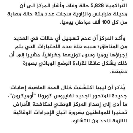
التراكمية 5,828 حالة وفاة. وأشار المركز الى أن
مدينة طرابلس والزاوية سجلت عدد مئة حالة مصابة
من كل 100 ألف مواطن يوميا.
وأكد المركز أن عدم تسجيل أي حالات في العديد
من المناطق؛ سببه قلة عدد الاختبارات التي يتم
إجراؤها يوميا وسوء توزيعها جغرافياً، مشيرا إلى أن
ذلك يشكل عائقا لقراءة الوضع الوبائي بصورة
دقيقة.
يُذكر أن ليبيا اكتشفت خلال المدة الماضية إصابات
جديدة للمتحور الجديد لفايروس كورونا “أوميكرون”،
ما أدى إلى إصدار المركز الوطني لمكافحة الأمراض
تحذيرا للمواطنين بضرورة اتباع الإجراءات الوقائية
اللازمة للحد من انتشاره.