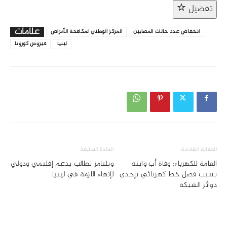
تفضيل
علامات
انخفاض عدد حالات المصابين
المركز الوطني لمكافحة الأمراض
ليبيا
فيروس كورونا
المقالة القادمة
المادة السابقة
العامة للكهرباء: وفاة أب وابنه
ويليامز تطالب بدعم إقليمي ودولي
بسبب فصل خط كهربائي بإحدى
لإنهاء الازمة في ليبيا
دوائر الشبكة